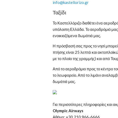
info@kastellorizo.gr
Ταξίδι
Το Καστελλόριζο διαθέτει ένα αεροδρόμ
υπόλοιπη Ελλάδα. Το αεροδρόμιό μας α
ενοικιαζόμενα δωμάτιά μας.
Η πρόσβασή σας προς το νησί μπορεί 
πτήσης είναι 25 λεπτά και ακτοπλοϊκ
με το πλοίο της γραμμής) και από Του
Από το αεροδρόμιο προς το κέντρο του 
το λεωφορείο. Από το λιμάνι αναλαμβ
δωμάτιά μας.
Για περισσότερες πληροφορίες και ακ
Olympic Airways
Αθήνα: +30 210 966-6666