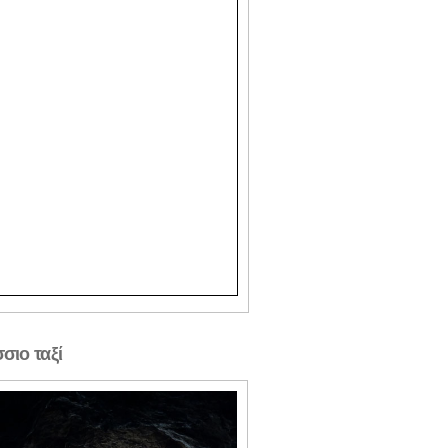
σιο ταξί