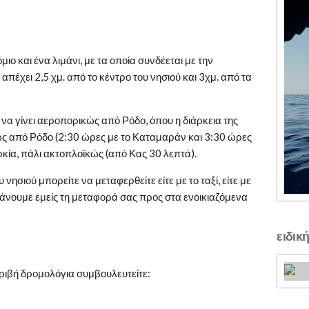
ιο και ένα λιμάνι, με τα οποία συνδέεται με την
πέχει 2,5 χμ. από το κέντρο του νησιού και 3χμ. από τα
να γίνει αεροπορικώς από Ρόδο, όπου η διάρκεια της
ώς από Ρόδο (2:30 ώρες με το Καταμαράν και 3:30 ώρες
ρκία, πάλι ακτοπλοϊκώς (από Κας 30 λεπτά).
νησιού μπορείτε να μεταφερθείτε είτε με το ταξί, είτε με
άνουμε εμείς τη μεταφορά σας προς στα ενοικιαζόμενα
ειδικ
ριβή δρομολόγια συμβουλευτείτε: