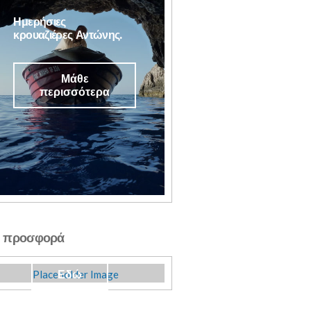
Ημερήσιες
κρουαζιέρες Αντώνης.
Μάθε
περισσότερα
Σχεδιάστε το γάμο
σας!
ή προσφορά
Εδώ